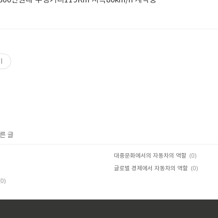
00만원대 주행거리119Km 시속80km/h 계약중
기
른 글
(0)
대중문화에서의 자동차의 역할
(0)
글로벌 경제에서 자동차의 역할
(0)