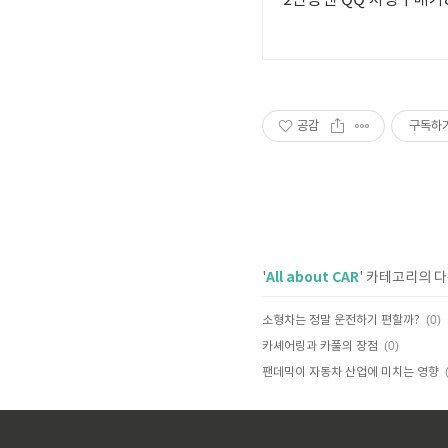
2인승밴 QQ 차량구매가8
공감
구독하
All about CAR
'
' 카테고리의 다
(0)
소형차는 정말 운전하기 편할까?
(0)
카셰어링과 카풀의 장점
팬데믹이 자동차 산업에 미치는 영향