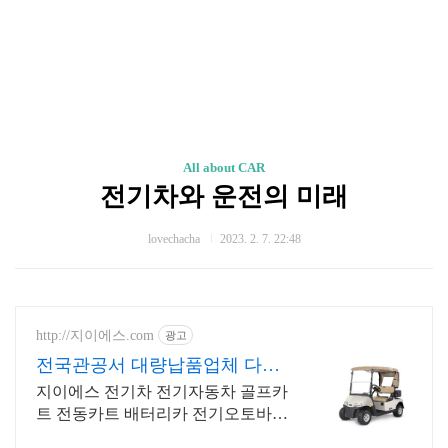
All about CAR
전기차와 운전의 미래
lovechacha
2023. 2. 7. 22:48
http://지이에스.com
광고
전국관공서 대량납품업체 다목
적운반차 임대및판매
지이에스 전기차 전기자동차 골프카
트 전동카트 배터리카 전기오토바이
판매및 수리전문