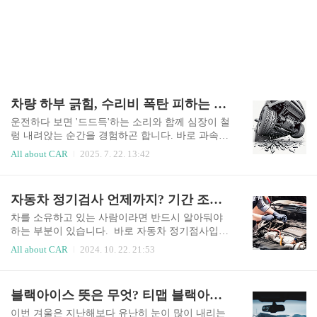
차량 하부 긁힘, 수리비 폭탄 피하는 현실적인 방법 (장기렌트 꿀팁)
운전하다 보면 '드드득'하는 소리와 함께 심장이 철
렁 내려앉는 순간을 경험하곤 합니다. 바로 과속방
지턱이나 비포장도로에서 차량 하부 긁힘 이 발생
All about CAR
2025. 7. 22. 13:42
하는 경우입니다. 많은 운전자들이 범퍼나 문짝의
스크래치는 신경 쓰면서도, 눈에 잘 보이지 않는 차
량 하부는 괜찮을 거라 생각하며 넘어가기 쉽습니
자동차 정기검사 언제까지? 기간 조회 및 검사소 예약방법
다. 하지만 하부 손상은 단순한 흠집을 넘어 안전과
직결되는 큰 문제로 이어질 수 있습니다. 이번 글에
차를 소유하고 있는 사람이라면 반드시 알아둬야
서는 차량 하부 손상을 절대 가볍게 여겨서는 안 되
하는 부분이 있습니다. 바로 자동차 정기점사입니
는 이유와 함께, 현실적인 수리 비용, 그리고 특히
다. 자동차 정기검사는 차량 소유자들에게 필수적
All about CAR
2024. 10. 22. 21:53
장기렌트 이용자들이 반드시 알아야 할 대처법까
인 절차입니다. 정기 검사를 통해서 차량의 상태를
지 총정리해 보겠습니다. 목차왜 차량 하부 긁힘은
점검하고 안전성과 환경 기준 충족 여부를 확인할
생각보다 위험할까?자동차 하부는 사람의 척추처
수 있는데요. 이번 포스팅을 통해서 자동차 정기검
블랙아이스 뜻은 무엇? 티맵 블랙아이스 설정하고 예방하기!
럼 매우 중요한 부품들이 모여있는 곳입니다. 단순
사의 개념, 검사 기간, 그리고 검사소 예약 방법에
히 쇠판으로만 이루어진 것이 ..
대해 자세히 알아보겠습니다. 목차 자동차 정기
이번 겨울은 지난해보다 유난히 눈이 많이 내리는