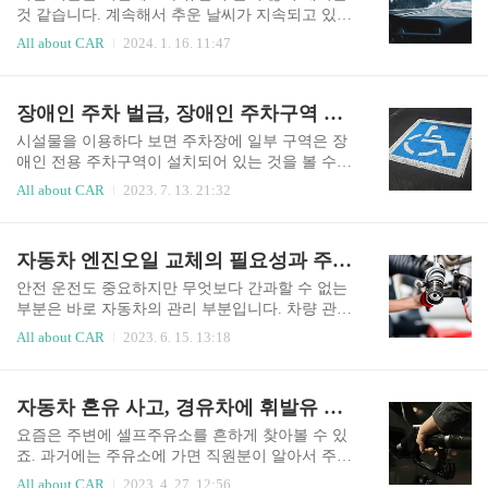
검사란?자동차 정기검사 관련 법규 자동차 관리법
것 같습니다. 계속해서 추운 날씨가 지속되고 있고
에 따르면 모든 자동차는 일정 기간에 따라 자동차
눈이나 비가 내리는 날씨에는 운전조차 조심스럽
All about CAR
2024. 1. 16. 11:47
의 성능, 안전성 등에 대한 검사를 받아야 하며 이
습니다. 목차 이렇게 겨울철 날씨가 영하의 날씨로
를 어기게 되면 과태료가 부과됩니다. 일반적으로
기온이 급격하게 낮아지게 되면 반드시 주의해야
차량 엔진, 타이어, 브레이크 등 다양한 장치가 제
하는 것이 있습니다. 바로 블랙아이스입니다. 단순
장애인 주차 벌금, 장애인 주차구역 위반 과태료 및 신고방법
대로 작동하는지 여부에 대한 검사와 환경에 영향
히 조심한다고만 해서 피해 갈 수 있는 사고가 아니
을 미칠 있는 배출가스 및 기..
기에 반드시 예방법과 대처방법을 알아두는 것이
시설물을 이용하다 보면 주차장에 일부 구역은 장
좋습니다. 블랙아이스 뜻 도로 위 암살자라 불릴만
애인 전용 주차구역이 설치되어 있는 것을 볼 수가
큼 블랙아이스의 위험성은 강조하고 또 강조해도
있는데요. 주차장 관계 법령에 따라 일정비율의 장
All about CAR
2023. 7. 13. 21:32
지나치지 않을 정도로 중요합니다. 그런데 그 블랙
애인 전용 주차구역을 설치해야 하기 때문입니다.
아이스는 대체 무슨 뜻일까요? 블랙아이스란 기온
자세한 내용은 알지 못하더라도 일단 장애인 주차
이 갑작스럽게 내려갈 경우, 도로 위의 눈들이 녹으
구역에 일반 차량은 주차를 해서는 안된다는 것을
자동차 엔진오일 교체의 필요성과 주기, 차량 건강을 위한 핵심 가이드
면서 얇은 빙판이 발생하는 것을 뜻합니다. 즉 도로
다들 알고 계실건데요. 간혹 어떤 차량들은 자리가
결빙을 의미하는 것인데요. 검은색 아..
없다는 이유로, 출입구가 가깝다는 이유로, 잠깐 볼
안전 운전도 중요하지만 무엇보다 간과할 수 없는
일을 본다는 이유 등으로 장애인 주차구역에 주정
부분은 바로 자동차의 관리 부분입니다. 차량 관리
차를 하는 경우가 종종 있습니다. 장애인 전용 주차
에 따라 자동차의 성능과 수명에도 큰 영향을 미치
All about CAR
2023. 6. 15. 13:18
구역은 말 그대로 교통약자인 장애인의 편의를 위
기 때문입니다. 차량 건강의 핵심 요소 중 하나인
해 설치된 것으로, 장애인만 이용이 가능합니다. 그
엔진오일 교체는 차량 관리의 중요한 항목 중 하나
런데 장애인이라면 모두 이 장애인 주차 구역에 주
입니다. 그러나 많은 사람들이 엔진오일 교체의 정
자동차 혼유 사고, 경유차에 휘발유 또는 휘발유차에 경유를 주유했다면 대처방법은?
차를 할 수 있는 것은 아니란 사실, 알고 계셨나요?
확한 교환 주기와 종류를 잘 알지 못하는데다 대충
목차 장애인 전용 주차구역..
관리하는 경우가 종종 있습니다. 자동차 엔진오일
요즘은 주변에 셀프주유소를 흔하게 찾아볼 수 있
교체의 필요성과 교환 주기 그리고 차량 건강과 차
죠. 과거에는 주유소에 가면 직원분이 알아서 주유
량의 수명을 늘리기 위해 알아야 할 방법을 알아보
를 해주셔서 크게 신경 쓸게 없었던 것 같은데, 셀
All about CAR
2023. 4. 27. 12:56