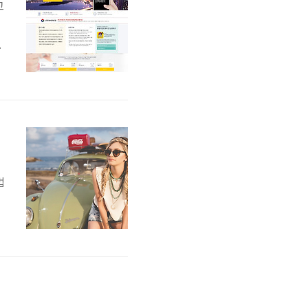
교
울
3
지
법
능
5
부