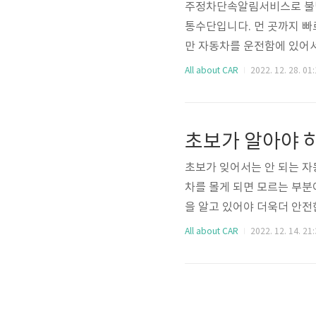
주정차단속알림서비스로 불법
통수단입니다. 먼 곳까지 빠
만 자동차를 운전함에 있어서 
시에 등록된 자동차는 315만
All about CAR
2022. 12. 28. 01
따르면 인구 5,157만명 중
명당 1대 가량입니다. 이렇
만 이를 모두 수용하기에는
초보가 알아야 
다보니 갑작스럽게 주차를 해
초보가 잊어서는 안 되는 자
차를 몰게 되면 모르는 부분
을 알고 있어야 더욱더 안전
요는 없지만 자동차에 대해 
All about CAR
2022. 12. 14. 21
하고 기본적인 유지 관리를 
가지에 대해 알아보도록 하겠
분이다보니 마찰이나 충격에
되면 운전 시 쉽게 미끄러지