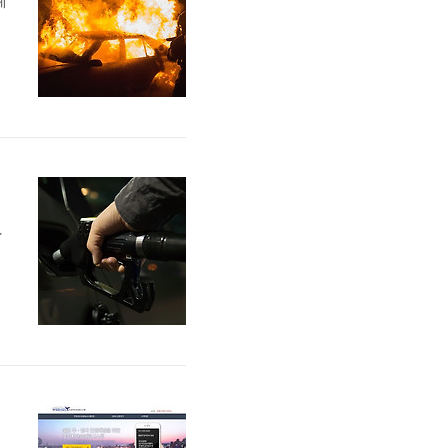
예
2
사
붙
기
.
요