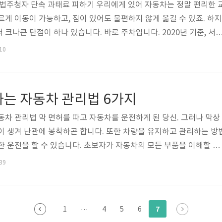
주청자 단속 과태료 피하기 우리에게 있어 자동차는 정말 편리한 
르게 이동이 가능하고, 짐이 있어도 불편하지 않게 옮길 수 있죠. 하지
크나큰 단점이 하나 있습니다. 바로 주차입니다. 2020년 기준, 서
대라고 합니다. 즉 ㎢당 5,198대가 있다고 볼 수 있습니다. 경찰청에
:10
 운전면허 보유자는 3,372만명으로 이를 자동차 등록대수로 나누면 1.
듯 거의 대부분의 사람이 자동차를 소유하고 있으며, 운전을 하고 있
 부족한 주차공간으로 인해 전국적으로 주차난을 겪고 있습니다. 그렇
하는 자동차 관리법 6가지
야할 상황에..
동차 관리법 막 면허를 따고 자동차를 운전하게 된 당신. 그러나 막상
이 생겨 난관에 봉착하곤 합니다. 또한 차량을 유지하고 관리하는 방
한 운전을 할 수 있습니다. 초보자가 자동차의 모든 부품을 이해할 필
일반적인 것들을 알고 있으면 문제가 발생했을 때 빠르게 판단이 가
:39
하는데 도움이 됩니다. 초보를 위한 반드시 알아야 할 자동차 관리법 
습니다. 타이어 점검 자동차 타이어는 소모품입니다. 노면에 닿는 
 의해 점차 마모가 되는 부품입니다. 이러한 타이어에 이상이 생기게
7
1
···
4
5
6
거나 승차감이 떨어지는 ..