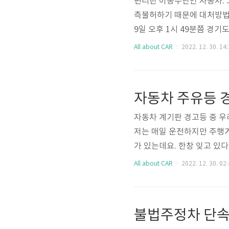
편리한 이동수단인 자동차. 
측불허하기 때문에 대처방법을
9일 오후 1시 49분쯤 경
가 발생해 5명의 사망자 발
All about CAR
2022. 12. 30. 14
고로, 트럭에서 화재가 시작
으면서 다량의 검은 연기와
었다고 하는데, 불이 난 트
자동차 주유등 경
를 발견했을 때는 다들 대수
자동차 계기판 경고등 중 우
저는 매일 운전하지만 주행거
가 있는데요. 한창 잊고 있
다. 바로 주유해야지 싶었는
All about CAR
2022. 12. 30. 02
나는 매주 금요일마다 가격행
일에 하게 되는지.. 참 주
등 경고가 뜨면 자 자체적으
그런데 막상 주유 경고등이 