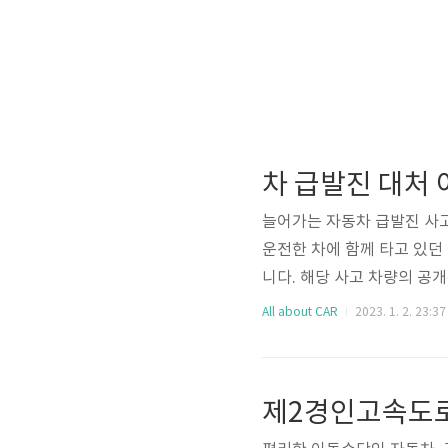
차 급발진 대처 
늘어가는 자동차 급발진 사고
운전한 차에 함께 타고 있던
니다. 해당 사고 차량의 공
소리가 담겨 더욱 안타까운 
All about CAR
2023. 1. 2. 23:37
문가들 또한 엔진의 굉음과
습니다. 자동차 급발진 사고
하는데요. 이러한 차 급발진
밝혀지지 않은 상태입니다. 몇